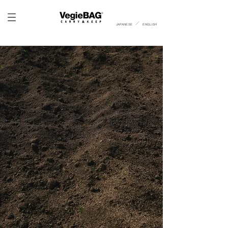
​／
JAPANESE
ENGLISH